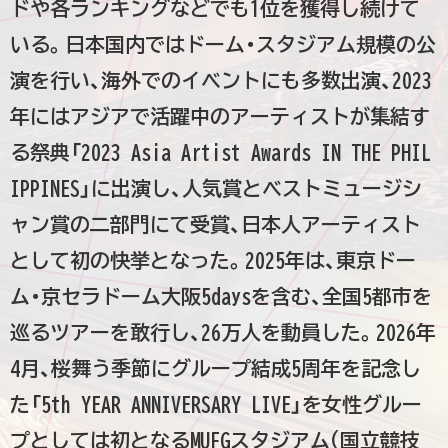
ドや各ランキングなどでも1位を獲得し続けて
いる。日本国内ではドーム・スタジアム規模の公
演を行い、海外でのイベントにも多数出演、2023
年にはアジアで活躍中のアーティストが集結す
る祭典「2023 Asia Artist Awards IN THE PHIL
IPPINES」に出演し、人気賞とベストミュージシ
ャン賞の二部門にて受賞、日本人アーティスト
として初の快挙となった。2025年は、東京ドー
ム・京セラドーム大阪5daysを含む、全国5都市を
巡るツアーを敢行し、26万人を動員した。2026年
4月、桜舞う季節にグループ結成5周年を記念し
た「5th YEAR ANNIVERSARY LIVE」を女性グルー
プとしては初となるMUFGスタジアム(国立競技