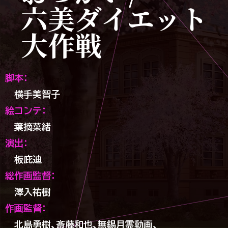
六美ダイエット
大作戦
脚本：
横手美智子
絵コンテ：
葉摘菜緒
演出：
板庇迪
総作画監督：
澤入祐樹
作画監督：
北島勇樹、
斎藤和也、
無錫月霊動画、